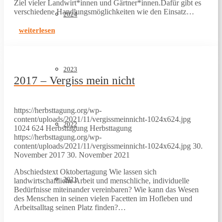
Ziel vieler Landwirt*innen und Gärtner*innen.Dafür gibt es
verschiedene Handlungsmöglichkeiten wie den Einsatz…
2024
weiterlesen
2023
2017 – Vergiss mein nicht
https://herbsttagung.org/wp-
content/uploads/2021/11/vergissmeinnicht-1024x624.jpg
2022
1024
624
Herbsttagung
Herbsttagung
https://herbsttagung.org/wp-
content/uploads/2021/11/vergissmeinnicht-1024x624.jpg
30.
November 2017
30. November 2021
Abschiedstext Oktobertagung Wie lassen sich
2021
landwirtschaftliche Arbeit und menschliche, individuelle
Bedürfnisse miteinander vereinbaren? Wie kann das Wesen
des Menschen in seinen vielen Facetten im Hofleben und
Arbeitsalltag seinen Platz finden?…