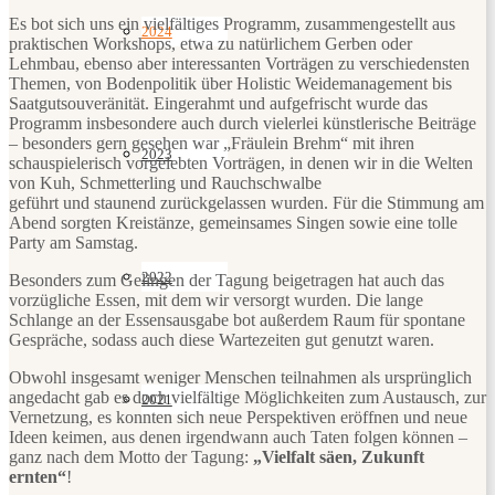
Es bot sich uns ein vielfältiges Programm, zusammengestellt aus
2024
praktischen Workshops, etwa zu natürlichem Gerben oder
Lehmbau, ebenso aber interessanten Vorträgen zu verschiedensten
Themen, von Bodenpolitik über Holistic Weidemanagement bis
Saatgutsouveränität. Eingerahmt und aufgefrischt wurde das
Programm insbesondere auch durch vielerlei künstlerische Beiträge
– besonders gern gesehen war „Fräulein Brehm“ mit ihren
2023
schauspielerisch vorgelebten Vorträgen, in denen wir in die Welten
von Kuh, Schmetterling und Rauchschwalbe
geführt und staunend zurückgelassen wurden. Für die Stimmung am
Abend sorgten Kreistänze, gemeinsames Singen sowie eine tolle
Party am Samstag.
2022
Besonders zum Gelingen der Tagung beigetragen hat auch das
vorzügliche Essen, mit dem wir versorgt wurden. Die lange
Schlange an der Essensausgabe bot außerdem Raum für spontane
Gespräche, sodass auch diese Wartezeiten gut genutzt waren.
Obwohl insgesamt weniger Menschen teilnahmen als ursprünglich
angedacht gab es doch vielfältige Möglichkeiten zum Austausch, zur
2021
Vernetzung, es konnten sich neue Perspektiven eröffnen und neue
Ideen keimen, aus denen irgendwann auch Taten folgen können –
ganz nach dem Motto der Tagung:
„Vielfalt säen, Zukunft
ernten“
!