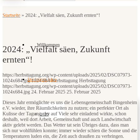
Startseite
»
2024: „Vielfalt säen, Zukunft ernten“!
Willkommen
2024: „Vielfalt säen, Zukunft
ernten“!
https://herbsttagung.org/wp-content/uploads/2025/02/DSC07973-
Die letzten Jahre
1024x684.jpg
1024
684
Herbsttagung
Herbsttagung
https://herbsttagung.org/wp-content/uploads/2025/02/DSC07973-
1024x684.jpg
24. Februar 2025
25. Februar 2025
Dieses Jahr ermöglichte es uns die Lebensgemeinschaft Bingenheim
e.V. wieder, ihre Räumlichkeiten zu nutzen; ein perfekter Ort als
Kulisse der Tagung, der auf Viele sehr einladend wirkte, schon
2025
deshalb, weil dort Arbeit, Gemeinschaft und auch Landwirtschaft
aktiv gelebt werden. Das Wetter tat sein Übriges dazu, dass man
sich nur wohlfühlen konnte; immer wieder schien die Sonne und die
Temperaturen luden ein, die Zeit auch draußen zu verbringen.