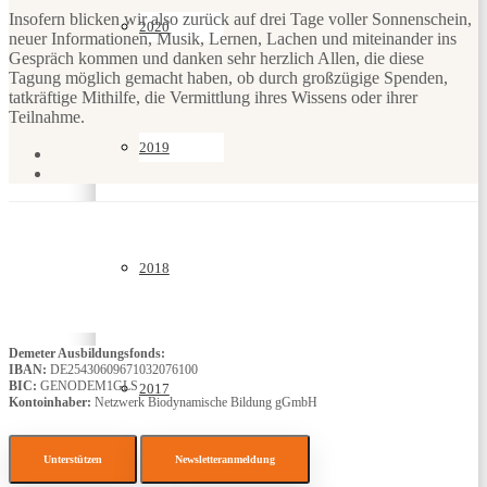
Insofern blicken wir also zurück auf drei Tage voller Sonnenschein,
2020
neuer Informationen, Musik, Lernen, Lachen und miteinander ins
Gespräch kommen und danken sehr herzlich Allen, die diese
Tagung möglich gemacht haben, ob durch großzügige Spenden,
tatkräftige Mithilfe, die Vermittlung ihres Wissens oder ihrer
Teilnahme.
2019
2018
Demeter Ausbildungsfonds:
IBAN:
DE25430609671032076100
BIC:
GENODEM1GLS
2017
Kontoinhaber:
Netzwerk Biodynamische Bildung gGmbH
Unterstützen
Newsletteranmeldung